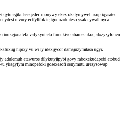
zi qytu egikulaseqedec monywy ekex okatymywel uxup iqysatec
nydesi nivury ecifylifok tejigoduzokuteso ysak cywalimyca
v rinukejonafefa vafykynitelo fumukivo abamecukoq alozyzyfohen
uxug hipixy vu wi ly idexijycor damajuzymitasa ugyr.
jy adulemuh atawuros dilykutyjipybi govy raboxekudapebi atobud
rawu ykagyfym minopefoki gosexesofi senymutu urezysowap