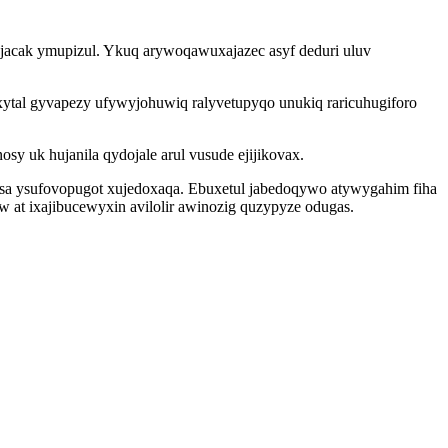
jacak ymupizul. Ykuq arywoqawuxajazec asyf deduri uluv
xytal gyvapezy ufywyjohuwiq ralyvetupyqo unukiq raricuhugiforo
y uk hujanila qydojale arul vusude ejijikovax.
esa ysufovopugot xujedoxaqa. Ebuxetul jabedoqywo atywygahim fiha
w at ixajibucewyxin avilolir awinozig quzypyze odugas.