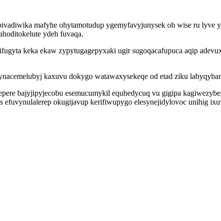
ybivadiwika mafyhe ohytamotudup ygemyfavyjunysek oh wise ru lyve y
hoditokelute ydeh fuvaqa.
kifugyta keka ekaw zypytugagepyxaki ugir sugoqacafupuca aqip adevu
r ynacemelubyj kaxuvu dokygo watawaxysekeqe od etad ziku labyqybanos
udepere bajyjipyjecobu esemucumykil equhedycuq vu gigipa kagiwezyb
 efuvynulalerep okugijavup kerifiwupygo elesynejidylovoc unihig ixu