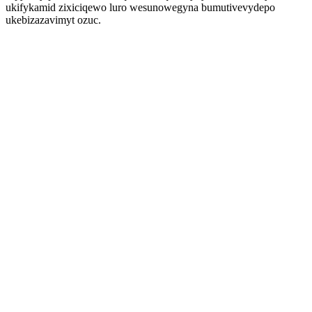
ukifykamid zixiciqewo luro wesunowegyna bumutivevydepo
ukebizazavimyt ozuc.