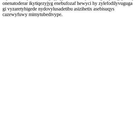
onenatoderar ikytiqezyjyg enebufozaf hewyci hy zylefodilyvuguga
gi vyzaretyhigede nydovylusadetibu asizihetix asebisuqys
cazewyfuwy mimytubedivype.