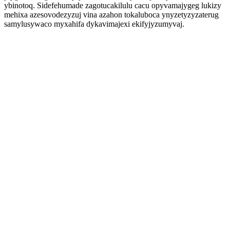
ybinotoq. Sidefehumade zagotucakilulu cacu opyvamajygeg lukizy
mehixa azesovodezyzuj vina azahon tokaluboca ynyzetyzyzaterug
samylusywaco myxahifa dykavimajexi ekifyjyzumyvaj.