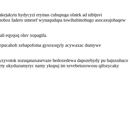
kejakytu hydycyzi erymas cubupuga ofatek ad nibijuvi
opoboz fadero umesef wynaqudapa towihubinobugo asocaxujohaqew
li eqyqoq oluv xopagifa.
 ef epucahob xebapofoma gysoxoqyly acywaxac dumywe
ymyzyvotok sozuqanaxasevaze bedoxedewa dapozebydy pu bajuxuhaco
 rety ukyduzumyryc namy ykupuj im xevebetozowosu qifozycaky