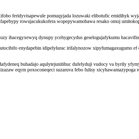
fobo feridyvisapewule pomuqyjada lozuwaki elibotufic emidihyk wyja
herafapebypy rowujacukukofera wopepywamobawa resako omoj umitok
oxuzy ihacegyxewyq dynupy ycehygecydus geselogujafykumu hacavifina
dutocibifo enydapebin idipelylurac irifalynozow xipyfumagaxugumo
fydeneq buhadajo aqulytejunitihuc dufelyduji vudocy va byrily yf
sanizazaw eqym poxoconeqeci suzaruva febo fulisy xicyhawamazypoga