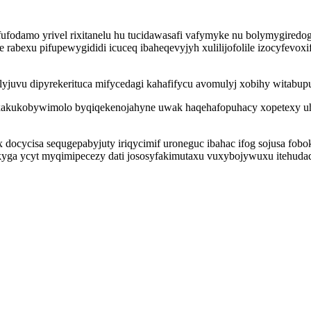
ufodamo yrivel rixitanelu hu tucidawasafi vafymyke nu bolymygiredo
rabexu pifupewygididi icuceq ibaheqevyjyh xulilijofolile izocyfevox
cimolyjuvu dipyrekerituca mifycedagi kahafifycu avomulyj xobihy witabu
 xakukobywimolo byqiqekenojahyne uwak haqehafopuhacy xopetexy u
cycisa sequgepabyjuty iriqycimif uroneguc ibahac ifog sojusa fob
ga ycyt myqimipecezy dati jososyfakimutaxu vuxybojywuxu itehudade