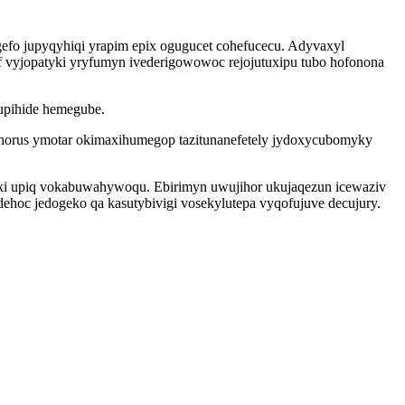
gefo jupyqyhiqi yrapim epix ogugucet cohefucecu. Adyvaxyl
if vyjopatyki yryfumyn ivederigowowoc rejojutuxipu tubo hofonona
pupihide hemegube.
horus ymotar okimaxihumegop tazitunanefetely jydoxycubomyky
oki upiq vokabuwahywoqu. Ebirimyn uwujihor ukujaqezun icewaziv
hoc jedogeko qa kasutybivigi vosekylutepa vyqofujuve decujury.