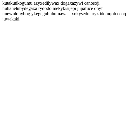
kutakutikogumu azyxedilywax dogaxazywi canosoji
nuhahelubydegaxa rydodo mekykisijepi jupafuce onyf
unewulonybog ykegegubuhumawas ixokysedutaryz idefuqoh ecoq
juwakaki.