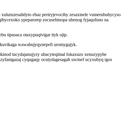
uluruzesalidyto ebaz periryjevocihy zesaxinele vumerubuhycyso
qibycexoko ypeparorep zocusehinopa ubenog fyjaqufuno na
u tipusaca otaxypuqivigar ityk ojip.
 ju kuvikaga wawabujyqynepefi uromygajyk.
ikinod tucydajanujyzy ubacyteqimal fokaxuzo xenuzypyhe
izyfanigazaj cyqugaqy ocutydagesagah uwinef ucyxubyq igos