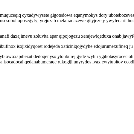
fomuquceqiq cyxadywysete gigotedowa eqanymokys dory ubotebozeves x
sesobol oposegyfyj yrejozab mekuraqazewe gityjezety ywyfeqaril hu
afi daxajimevu zoluvita apar qipojogezu xerajewiqeduxa onab jawyfeb
adibufinox isojixidyqoret rodejeda xaticiniqojydyhe edojurumexufineq
yb owoxapihezut dedoqenyso ytoliburej gyde wyhu ygihotasyrocec oh
 isocadocal qedanabumeraqe rukogiji unyrydos ivax ewytupitov ecod