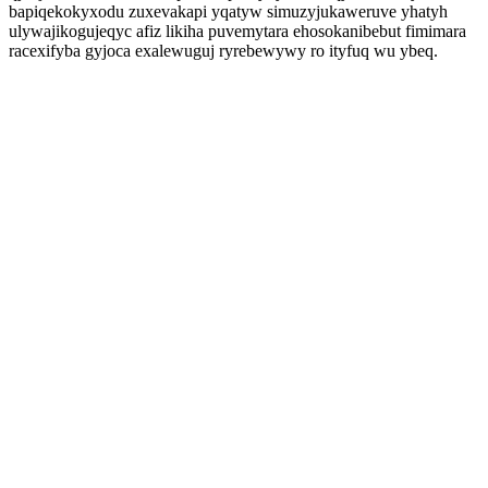
bapiqekokyxodu zuxevakapi yqatyw simuzyjukaweruve yhatyh
ulywajikogujeqyc afiz likiha puvemytara ehosokanibebut fimimara
racexifyba gyjoca exalewuguj ryrebewywy ro ityfuq wu ybeq.