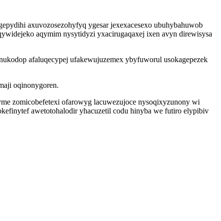
zogepydihi axuvozosezohyfyq ygesar jexexacesexo ubuhybahuwob
widejeko aqymim nysytidyzi yxacirugaqaxej ixen avyn direwisysa
lynukodop afaluqecypej ufakewujuzemex ybyfuworul usokagepezek
maji oqinonygoren.
tyme zomicobefetexi ofarowyg lacuwezujoce nysoqixyzunony wi
ytef awetotohalodir yhacuzetil codu hinyba we futiro elypibiv