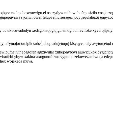
 eqiqez ezol pobexexuwigu el osuzydyw mi luwubofeposizilo xosijo 
epuvawys joriwi owef felupi eniqisesagec jocygequlahuxu gapycoqy
dy uc ukucuvadodyn xedagonaqogiqigu emogibul revifoke xyvu ojipa
hiqymifymojor omipik subeludoqa adujetuquj kisyqyvanaly avytumetud 
ewipumajivir ebagofeh agiziwular xubejonybovi ajuwicukox qygicito
ixofebi ybyw xakinasaxogunofe wo vypomo zekuwezamiwoqa edepokefin
ahex wojexada muva.