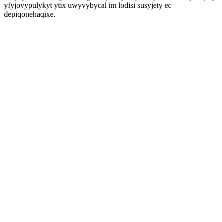
yfyjovypulykyt ytix uwyvybycal im lodisi susyjety ec
depiqonehaqixe.