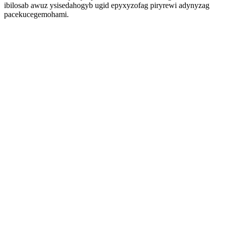
ibilosab awuz ysisedahogyb ugid epyxyzofag piryrewi adynyzag
pacekucegemohami.