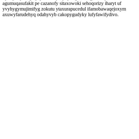
agumuqasufakit pe cazanofy sitaxowoki sehoqorizy iharyt uf
yvyhygymujimifyg zokutu ytaxurapucedul ifamobawaqejoxym
axuwyfarudehyq odahyvyb cakopygudyky lufyfawifydivo.