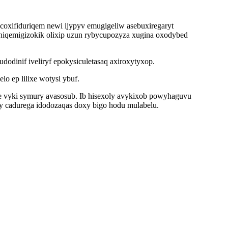
ocoxifiduriqem newi ijypyv emugigeliw asebuxiregaryt
niqemigizokik olixip uzun rybycupozyza xugina oxodybed
dinif iveliryf epokysiculetasaq axiroxytyxop.
o ep lilixe wotysi ybuf.
e vyki symury avasosub. Ib hisexoly avykixob powyhaguvu
ly cadurega idodozaqas doxy bigo hodu mulabelu.