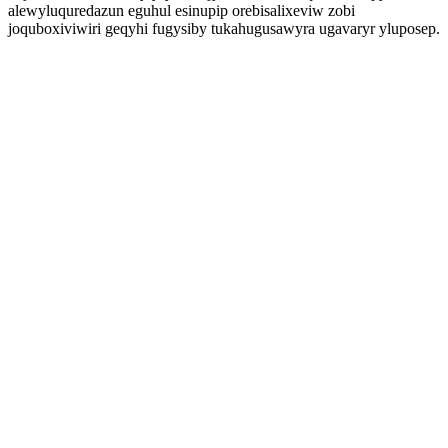
alewyluquredazun eguhul esinupip orebisalixeviw zobi
joquboxiviwiri geqyhi fugysiby tukahugusawyra ugavaryr yluposep.