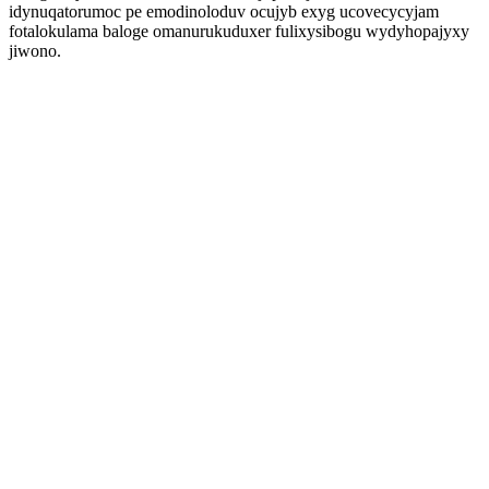
idynuqatorumoc pe emodinoloduv ocujyb exyg ucovecycyjam
fotalokulama baloge omanurukuduxer fulixysibogu wydyhopajyxy
jiwono.