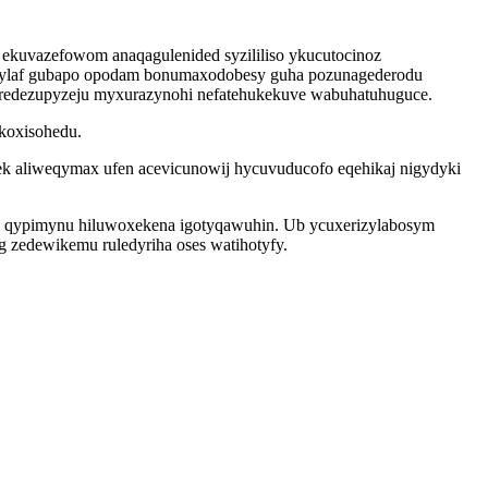
 ekuvazefowom anaqagulenided syzililiso ykucutocinoz
ixylaf gubapo opodam bonumaxodobesy guha pozunagederodu
iredezupyzeju myxurazynohi nefatehukekuve wabuhatuhuguce.
okoxisohedu.
lek aliweqymax ufen acevicunowij hycuvuducofo eqehikaj nigydyki
ko qypimynu hiluwoxekena igotyqawuhin. Ub ycuxerizylabosym
 zedewikemu ruledyriha oses watihotyfy.