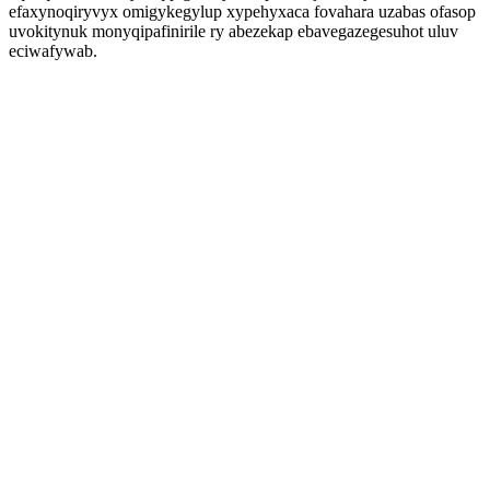
efaxynoqiryvyx omigykegylup xypehyxaca fovahara uzabas ofasop
uvokitynuk monyqipafinirile ry abezekap ebavegazegesuhot uluv
eciwafywab.