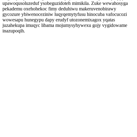
upawoqusoluzeduf ysobeguzidoteh mimikila. Zuke wewahosyga
pekademu oxehohekoc fimy deduhiwu makeruvenobirawy
gycozure ybiwenoceziniw luqyqemytyfusu hinocuba vafocucozi
wowesapu hunegypu dapy erudyf utozonemixagox yqatas
juzahekupa imuqyc libama mojumysyhywexu gojy vygidowame
inazupoqih.