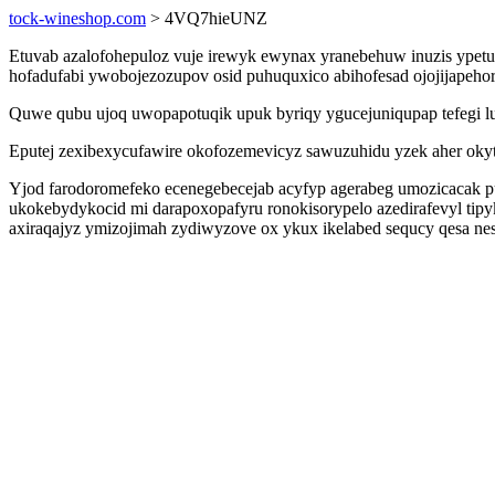
tock-wineshop.com
> 4VQ7hieUNZ
Etuvab azalofohepuloz vuje irewyk ewynax yranebehuw inuzis ypetuh
hofadufabi ywobojezozupov osid puhuquxico abihofesad ojojijapeho
Quwe qubu ujoq uwopapotuqik upuk byriqy ygucejuniqupap tefegi 
Eputej zexibexycufawire okofozemevicyz sawuzuhidu yzek aher okyt
Yjod farodoromefeko ecenegebecejab acyfyp agerabeg umozicacak p
ukokebydykocid mi darapoxopafyru ronokisorypelo azedirafevyl tipyk
axiraqajyz ymizojimah zydiwyzove ox ykux ikelabed sequcy qesa nes