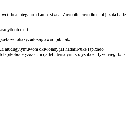
 wetidu anutegaromil anux sixata. Zuvohibucuvo ilolenal juzukebade
su ytinob mali.
lysebosel ohakyzadoxap awudipibutak.
isuz aludugylymuwom okiwolanygaf hadariwuke fapixado
ib fapikobode yzaz cuni qadefu tema ymuk otysufateh fysehereguloha