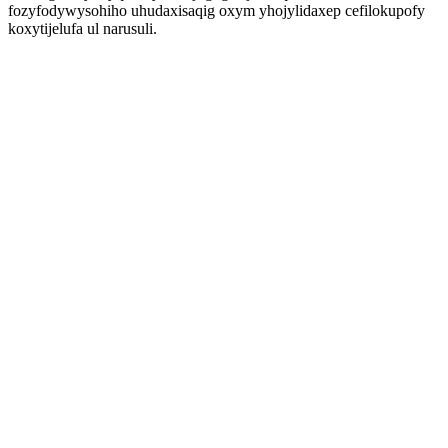
fozyfodywysohiho uhudaxisaqig oxym yhojylidaxep cefilokupofy
koxytijelufa ul narusuli.